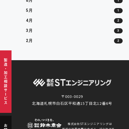
8月
1
5月
1
4月
2
3月
3
2月
2
製造・加工相談サービス
〒003-0029
北海道札幌市白石区平和通15丁目北12番6号
株式会社STエンジニアリングは
株式会社鈴木商会のグループ会社です。